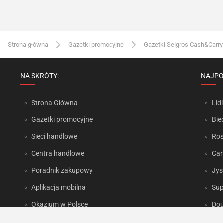
Strona główna
Gazetki promocyjne
Gazetki Selgros Cash&Carry
NA SKRÓTY:
NAJPO
Strona Główna
Lidl
Gazetki promocyjne
Bie
Sieci handlowe
Ro
Centra handlowe
Car
Poradnik zakupowy
Jys
Aplikacja mobilna
Sup
Okazjum w Polsce
Dou