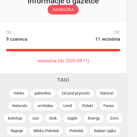
Informacje o gazetce
NIEWAŻNA
OD:
DO:
9 czerwca
11 września
nieważna (do 2025-09-11)
TAGI
mleko
palmolive
żel pod prysznic
Natural
Naturals
orchidea
Limit
Polski
Fanex
ketchup
sos
Dzik
Apple
Energy
Zero
Selgros Cash&Carry
Selgros Cash&Carry
Napoje
Mleko Polmlek
Polmlek
Nabiał i jajka
Trwa jeszcze 4 dni
Trwa jeszcze 4 dni