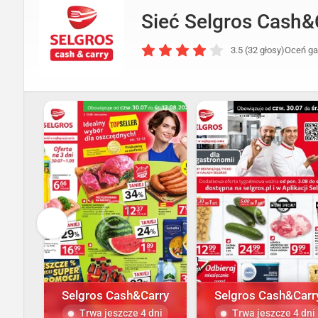
Sieć Selgros Cash&
3.5 (32 głosy)
Oceń ga
Selgros Cash&Carry
Selgros Cash&Carr
Trwa jeszcze 4 dni
Trwa jeszcze 4 dni