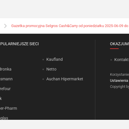
Gazetka promocyjna Selgros Cash&Carry od poniedziałku 2025-06-09 do
PULARNIEJSZE SIECI
OKAZJUM
Kaufland
Kontakt
dronka
Netto
Korzystanie
ssmann
Auchan Hipermarket
Ustawienia 
Copyright 
refour
k
er-Pharm
glas