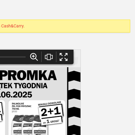
s Cash&Carry
.