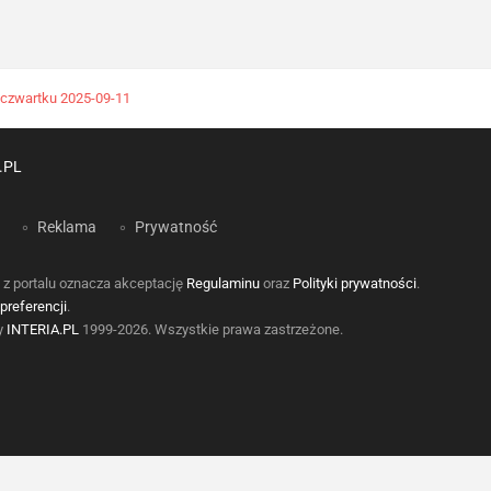
 czwartku 2025-09-11
.PL
Reklama
Prywatność
 z portalu oznacza akceptację
Regulaminu
oraz
Polityki prywatności
.
preferencji
.
by
INTERIA.PL
1999-2026. Wszystkie prawa zastrzeżone.