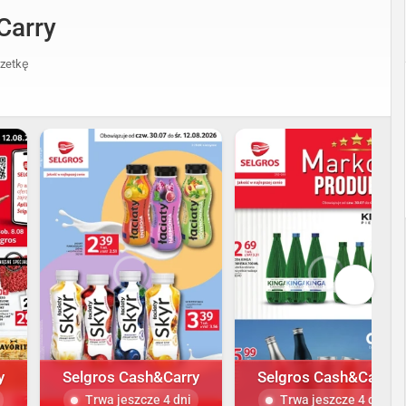
Carry
zetkę
y
Selgros Cash&Carry
Selgros Cash&Carry
Trwa jeszcze 4 dni
Trwa jeszcze 4 dni