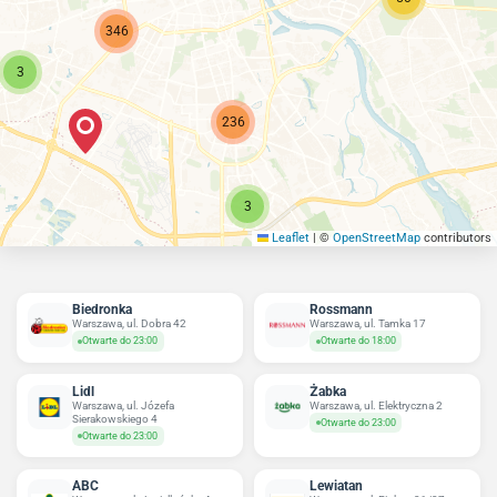
346
3
236
3
Leaflet
|
©
OpenStreetMap
contributors
Biedronka
Rossmann
Warszawa, ul. Dobra 42
Warszawa, ul. Tamka 17
Otwarte do 23:00
Otwarte do 18:00
Lidl
Żabka
Warszawa, ul. Józefa
Warszawa, ul. Elektryczna 2
Sierakowskiego 4
Otwarte do 23:00
Otwarte do 23:00
ABC
Lewiatan