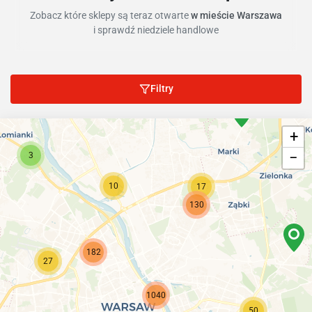
Zobacz które sklepy są teraz otwarte
w mieście Warszawa
i sprawdź niedziele handlowe
Filtry
+
−
3
10
17
130
182
27
1040
50