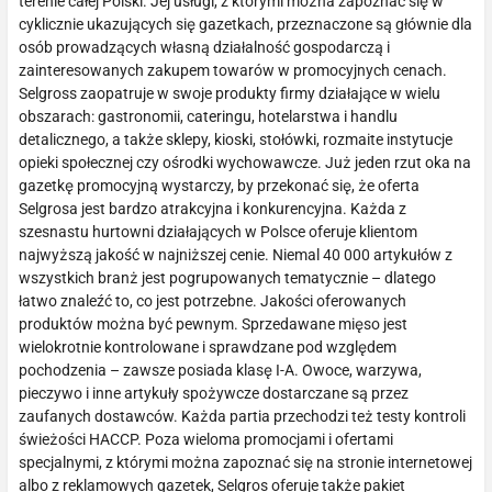
terenie całej Polski. Jej usługi, z którymi można zapoznać się w
cyklicznie ukazujących się gazetkach, przeznaczone są głównie dla
osób prowadzących własną działalność gospodarczą i
zainteresowanych zakupem towarów w promocyjnych cenach.
Selgross zaopatruje w swoje produkty firmy działające w wielu
obszarach: gastronomii, cateringu, hotelarstwa i handlu
detalicznego, a także sklepy, kioski, stołówki, rozmaite instytucje
opieki społecznej czy ośrodki wychowawcze. Już jeden rzut oka na
gazetkę promocyjną wystarczy, by przekonać się, że oferta
Selgrosa jest bardzo atrakcyjna i konkurencyjna. Każda z
szesnastu hurtowni działających w Polsce oferuje klientom
najwyższą jakość w najniższej cenie. Niemal 40 000 artykułów z
wszystkich branż jest pogrupowanych tematycznie – dlatego
łatwo znaleźć to, co jest potrzebne. Jakości oferowanych
produktów można być pewnym. Sprzedawane mięso jest
wielokrotnie kontrolowane i sprawdzane pod względem
pochodzenia – zawsze posiada klasę I-A. Owoce, warzywa,
pieczywo i inne artykuły spożywcze dostarczane są przez
zaufanych dostawców. Każda partia przechodzi też testy kontroli
świeżości HACCP. Poza wieloma promocjami i ofertami
specjalnymi, z którymi można zapoznać się na stronie internetowej
albo z reklamowych gazetek, Selgros oferuje także pakiet