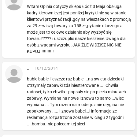
Witam Opinia dotyczy sklepu Łódź 3 Maja obsługa
kadry kierowniczej jest poniżej krytyki nie są w stanie
klientowi przyznać racji ,gdy na wieszakach z promocją
za 29 zł wiszą towary za 158 zł ,pytanie dlaczego a
może jest to celowe działanie aby wyzbyć się
towaru????? i uszczuplić nasze kieszenie.Uwaga dla
osób z wadami wzroku ,JAK ŹLE WIDZISZ NIC NIE
KUPUJ!!!!!!!!!!!
...
10/12/2014
buble buble i jeszcze raz buble ...na swieta dzieciaki
otrzymaly zabawki zdalniestrerowane .... Chwila
radosci, tylko chwila - popsuly sie po pieciu minutach
zabawy. Wymiana na nowe i znowu to samo ...wiec
wymiana ... Tym razem na model juz nie oryginalnie
zapakowany ..... I znowu bubel...i informacja ze
reklamacja rozpatrzona zostanie w ciagu 2 tygodni
....bomba..nie polecam tej sieci