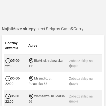
Najbliższe sklepy
sieci Selgros Cash&Carry
Godziny
Adres
otwarcia
05:00-
Białki, ul. Łukowska
Zobacz sklep na
mapie
22:00
111
05:00-
Mysiadło, ul.
Zobacz sklep na
mapie
22:00
Puławska 58
05:00-
Warszawa, ul. Marsa
Zobacz sklep na
mapie
22:00
56