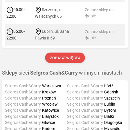
05:00-
Szczecin, ul.
Zobacz sklep na
mapie
22:00
Walecznych 66
05:00-
Lublin, ul. Jana
Zobacz sklep na
mapie
22:00
Pawła II 59
ZOBACZ WIĘCEJ
Sklepy sieci
Selgros Cash&Carry
w innych miastach
Selgros Cash&Carry
Warszawa
Selgros Cash&Carry
Łódź
Selgros Cash&Carry
Kraków
Selgros Cash&Carry
Gdańsk
Selgros Cash&Carry
Poznań
Selgros Cash&Carry
Szczecin
Selgros Cash&Carry
Wrocław
Selgros Cash&Carry
Lublin
Selgros Cash&Carry
Katowice
Selgros Cash&Carry
Bytom
Selgros Cash&Carry
Białystok
Selgros Cash&Carry
Białki
Selgros Cash&Carry
Gliwice
Selgros Cash&Carry
Długołęka
Selgros Cash&Carry
Radom
Selgros Cash&Carry
Mysiadło