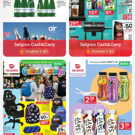
Selgros Cash&Carry
Selgros Cash&Carry
Ostatnie 2 dni
Ostatnie 2 dni
NOWA
NOWA