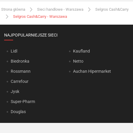
Strona główna
Sieci handlowe - Warszawa
Selgros Cash&Carry
Selgros Cash&Carry - Warszawa
NAJPOPULARNIEJSZE SIECI
Lidl
Kaufland
Biedronka
Netto
Rossmann
Auchan Hipermarket
Carrefour
Jysk
Super-Pharm
Douglas
OKAZJUM.PL