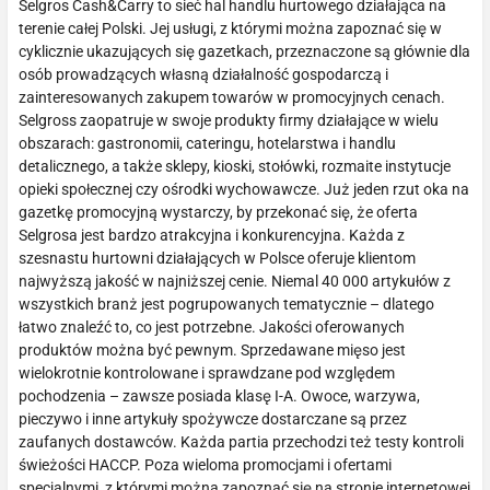
Selgros Cash&Carry to sieć hal handlu hurtowego działająca na
terenie całej Polski. Jej usługi, z którymi można zapoznać się w
cyklicznie ukazujących się gazetkach, przeznaczone są głównie dla
osób prowadzących własną działalność gospodarczą i
zainteresowanych zakupem towarów w promocyjnych cenach.
Selgross zaopatruje w swoje produkty firmy działające w wielu
obszarach: gastronomii, cateringu, hotelarstwa i handlu
detalicznego, a także sklepy, kioski, stołówki, rozmaite instytucje
opieki społecznej czy ośrodki wychowawcze. Już jeden rzut oka na
gazetkę promocyjną wystarczy, by przekonać się, że oferta
Selgrosa jest bardzo atrakcyjna i konkurencyjna. Każda z
szesnastu hurtowni działających w Polsce oferuje klientom
najwyższą jakość w najniższej cenie. Niemal 40 000 artykułów z
wszystkich branż jest pogrupowanych tematycznie – dlatego
łatwo znaleźć to, co jest potrzebne. Jakości oferowanych
produktów można być pewnym. Sprzedawane mięso jest
wielokrotnie kontrolowane i sprawdzane pod względem
pochodzenia – zawsze posiada klasę I-A. Owoce, warzywa,
pieczywo i inne artykuły spożywcze dostarczane są przez
zaufanych dostawców. Każda partia przechodzi też testy kontroli
świeżości HACCP. Poza wieloma promocjami i ofertami
specjalnymi, z którymi można zapoznać się na stronie internetowej