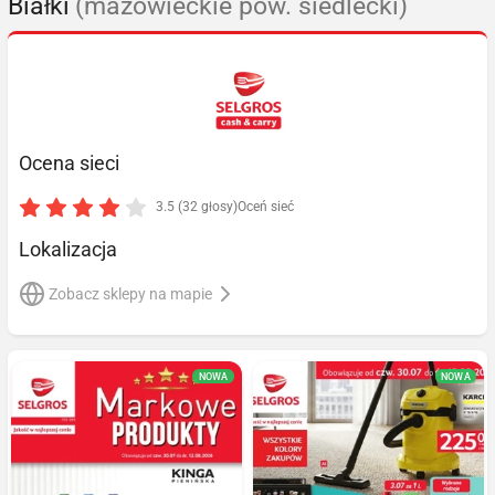
Białki
(mazowieckie pow. siedlecki)
Ocena sieci
3.5 (32 głosy)
Oceń sieć
Lokalizacja
Zobacz sklepy na mapie
NOWA
NOWA