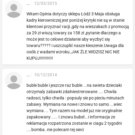
...
12/03/2015
Witam Opinia dotyczy sklepu Łódź 3 Maja obsługa
kadry kierowniczej jest poniżej krytyki nie są w stanie
klientowi przyznać racji ,gdy na wieszakach z promocją
za 29 zł wiszą towary za 158 zł ,pytanie dlaczego a
może jest to celowe działanie aby wyzbyć się
towaru????? i uszczuplić nasze kieszenie.Uwaga dla
osób z wadami wzroku ,JAK ŹLE WIDZISZ NIC NIE
KUPUJ!!!!!!!!!!!
...
10/12/2014
buble buble i jeszcze raz buble ...na swieta dzieciaki
otrzymaly zabawki zdalniestrerowane .... Chwila
radosci, tylko chwila - popsuly sie po pieciu minutach
zabawy. Wymiana na nowe i znowu to samo ...wiec
wymiana ... Tym razem na model juz nie oryginalnie
zapakowany ..... I znowu bubel...i informacja ze
reklamacja rozpatrzona zostanie w ciagu 2 tygodni
....bomba..nie polecam tej sieci