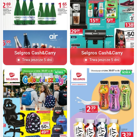
Selgros Cash&Carry
Selgros Cash&Carry
Trwa jeszcze 5 dni
Trwa jeszcze 5 dni
NOWA
NOWA