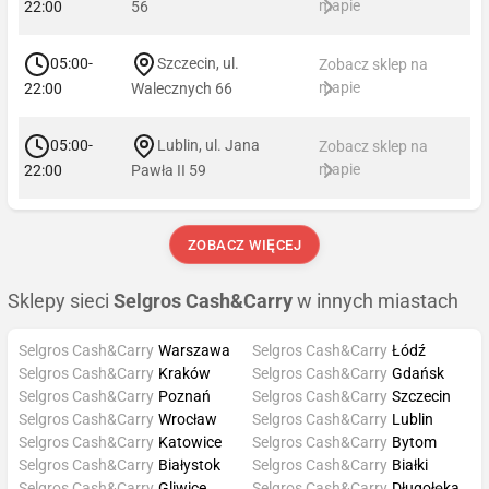
mapie
22:00
56
05:00-
Szczecin, ul.
Zobacz sklep na
mapie
22:00
Walecznych 66
05:00-
Lublin, ul. Jana
Zobacz sklep na
mapie
22:00
Pawła II 59
ZOBACZ WIĘCEJ
Sklepy sieci
Selgros Cash&Carry
w innych miastach
Selgros Cash&Carry
Warszawa
Selgros Cash&Carry
Łódź
Selgros Cash&Carry
Kraków
Selgros Cash&Carry
Gdańsk
Selgros Cash&Carry
Poznań
Selgros Cash&Carry
Szczecin
Selgros Cash&Carry
Wrocław
Selgros Cash&Carry
Lublin
Selgros Cash&Carry
Katowice
Selgros Cash&Carry
Bytom
Selgros Cash&Carry
Białystok
Selgros Cash&Carry
Białki
Selgros Cash&Carry
Gliwice
Selgros Cash&Carry
Długołęka