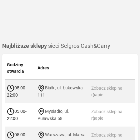
Najbliższe sklepy
sieci Selgros Cash&Carry
Godziny
Adres
otwarcia
05:00-
Białki, ul. Łukowska
Zobacz sklep na
mapie
22:00
111
05:00-
Mysiadło, ul.
Zobacz sklep na
mapie
22:00
Puławska 58
05:00-
Warszawa, ul. Marsa
Zobacz sklep na