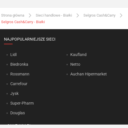
Strona główna
Sieci handlowe - Białki
Selgros Cash&Carry
Selgros Cash&Carry - Białki
NAJPOPULARNIEJSZE SIECI
Lidl
Kaufland
Biedronka
Netto
Rossmann
Auchan Hipermarket
Carrefour
Jysk
Super-Pharm
Douglas
OKAZJUM.PL