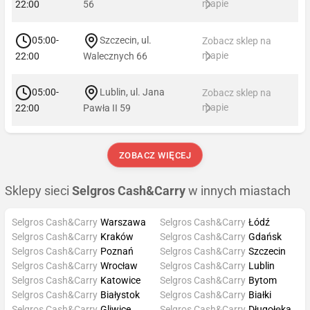
mapie
22:00
56
05:00-
Szczecin, ul.
Zobacz sklep na
mapie
22:00
Walecznych 66
05:00-
Lublin, ul. Jana
Zobacz sklep na
mapie
22:00
Pawła II 59
ZOBACZ WIĘCEJ
Sklepy sieci
Selgros Cash&Carry
w innych miastach
Selgros Cash&Carry
Warszawa
Selgros Cash&Carry
Łódź
Selgros Cash&Carry
Kraków
Selgros Cash&Carry
Gdańsk
Selgros Cash&Carry
Poznań
Selgros Cash&Carry
Szczecin
Selgros Cash&Carry
Wrocław
Selgros Cash&Carry
Lublin
Selgros Cash&Carry
Katowice
Selgros Cash&Carry
Bytom
Selgros Cash&Carry
Białystok
Selgros Cash&Carry
Białki
Selgros Cash&Carry
Gliwice
Selgros Cash&Carry
Długołęka