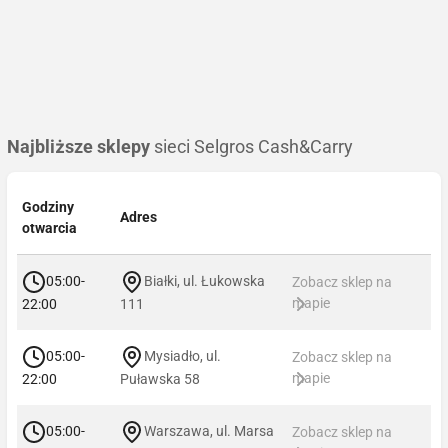
Najbliższe sklepy
sieci Selgros Cash&Carry
Godziny
Adres
otwarcia
05:00-
Białki, ul. Łukowska
Zobacz sklep na
mapie
22:00
111
05:00-
Mysiadło, ul.
Zobacz sklep na
mapie
22:00
Puławska 58
05:00-
Warszawa, ul. Marsa
Zobacz sklep na