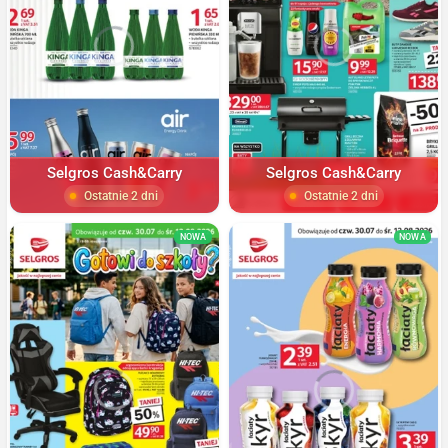
Selgros Cash&Carry
Selgros Cash&Carry
Ostatnie 2 dni
Ostatnie 2 dni
NOWA
NOWA