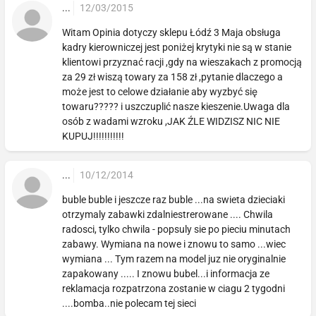
...
12/03/2015
Witam Opinia dotyczy sklepu Łódź 3 Maja obsługa
kadry kierowniczej jest poniżej krytyki nie są w stanie
klientowi przyznać racji ,gdy na wieszakach z promocją
za 29 zł wiszą towary za 158 zł ,pytanie dlaczego a
może jest to celowe działanie aby wyzbyć się
towaru????? i uszczuplić nasze kieszenie.Uwaga dla
osób z wadami wzroku ,JAK ŹLE WIDZISZ NIC NIE
KUPUJ!!!!!!!!!!!
...
10/12/2014
buble buble i jeszcze raz buble ...na swieta dzieciaki
otrzymaly zabawki zdalniestrerowane .... Chwila
radosci, tylko chwila - popsuly sie po pieciu minutach
zabawy. Wymiana na nowe i znowu to samo ...wiec
wymiana ... Tym razem na model juz nie oryginalnie
zapakowany ..... I znowu bubel...i informacja ze
reklamacja rozpatrzona zostanie w ciagu 2 tygodni
....bomba..nie polecam tej sieci