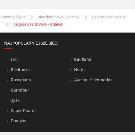
Strona główna
Sieci handlowe - Gdańsk
Selgros Cash&Carry
Selgros Cash&Carry - Gdańsk
NAJPOPULARNIEJSZE SIECI
Lidl
Kaufland
Biedronka
Netto
Rossmann
Auchan Hipermarket
Carrefour
Jysk
Super-Pharm
Douglas
OKAZJUM.PL