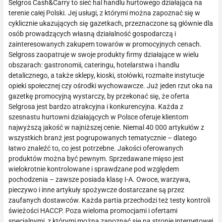
Selgros Cash&Carry to sieć hal handlu hurtowego działająca na
terenie całej Polski. Jej usługi, z którymi można zapoznać się w
cyklicznie ukazujących się gazetkach, przeznaczone są głównie dla
osób prowadzących własną działalność gospodarczą i
zainteresowanych zakupem towarów w promocyjnych cenach.
Selgross zaopatruje w swoje produkty firmy działające w wielu
obszarach: gastronomii, cateringu, hotelarstwa i handlu
detalicznego, a także sklepy, kioski, stołówki, rozmaite instytucje
opieki społecznej czy ośrodki wychowawcze. Już jeden rzut oka na
gazetkę promocyjną wystarczy, by przekonać się, że oferta
Selgrosa jest bardzo atrakcyjna i konkurencyjna. Każda z
szesnastu hurtowni działających w Polsce oferuje klientom
najwyższą jakość w najniższej cenie. Niemal 40 000 artykułów z
wszystkich branż jest pogrupowanych tematycznie – dlatego
łatwo znaleźć to, co jest potrzebne. Jakości oferowanych
produktów można być pewnym. Sprzedawane mięso jest
wielokrotnie kontrolowane i sprawdzane pod względem
pochodzenia – zawsze posiada klasę I-A. Owoce, warzywa,
pieczywo i inne artykuły spożywcze dostarczane są przez
zaufanych dostawców. Każda partia przechodzi też testy kontroli
świeżości HACCP. Poza wieloma promocjami i ofertami
specjalnymi, z którymi można zapoznać się na stronie internetowej